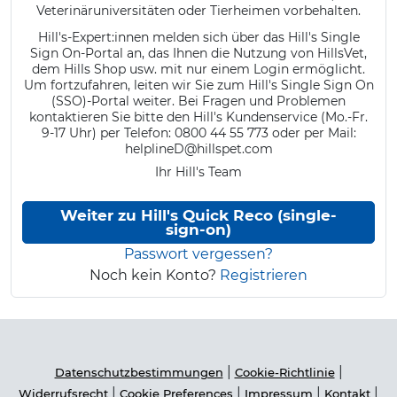
Veterinäruniversitäten oder Tierheimen vorbehalten.
Hill's-Expert:innen melden sich über das Hill's Single
Sign On-Portal an, das Ihnen die Nutzung von HillsVet,
dem Hills Shop usw. mit nur einem Login ermöglicht.
Um fortzufahren, leiten wir Sie zum Hill's Single Sign On
(SSO)-Portal weiter. Bei Fragen und Problemen
kontaktieren Sie bitte den Hill's Kundenservice (Mo.-Fr.
9-17 Uhr) per Telefon: 0800 44 55 773 oder per Mail:
helplineD@hillspet.com
Ihr Hill's Team
Weiter zu Hill's Quick Reco (single-
sign-on)
Passwort vergessen?
Noch kein Konto?
Registrieren
|
|
Datenschutzbestimmungen
Cookie-Richtlinie
|
|
|
|
Widerrufsrecht
Cookie Preferences
Impressum
Kontakt